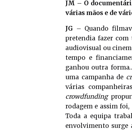
JM – O documentário
várias mãos
e de vár
JG
– Quando filmava
pretendia fazer com 
audiovisual ou cinem
tempo e financiame
ganhou outra forma… 
uma campanha de
c
várias companheira
crowdfunding
propunh
rodagem e assim foi,
Toda a equipa trabal
envolvimento surge a