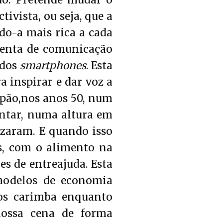
uo. Pretende mudar o
ivista, ou seja, que a
do-a mais rica a cada
amenta de comunicação
 dos
smartphones
. Esta
a inspirar e dar voz a
pão,nos anos 50, num
entar, numa altura em
izaram. E quando isso
as, com o alimento na
s de entreajuda. Esta
modelos de economia
os carimba enquanto
nossa cena de forma