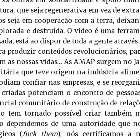
às outras em solidariedade e apoio mút
ura, que seja regenerativa em vez de extract
s seja em cooperação com a terra, deixan
plorada e destruída. O vídeo é uma ferr
da, está ao dispor de toda a gente através
ra produzir conteúdos revolucionários, par
am as nossas vidas… As AMAP surgem no Ja
nitária que teve origem na indústria alim
odiam confiar nas empresas, e se reorgan
s criadas potenciam o encontro de pesso
ncial comunitário de construção de relaçõe
ão tem tornado possível criar também 
não dependemos de uma autoridade que n
gicos (
fuck them
), nós certificamos a 