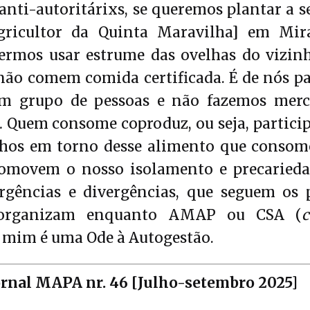
 anti-autoritárixs, se queremos plantar a 
gricultor da Quinta Maravilha] em Mir
sermos usar estrume das ovelhas do vizi
 não comem comida certificada. É de nós p
um grupo de pessoas e não fazemos merc
 Quem consome coproduz, ou seja, particip
lhos em torno desse alimento que consome.
omovem o nosso isolamento e precariedad
rgências e divergências, que seguem os p
 organizam enquanto AMAP ou CSA (
a mim é uma Ode à Autogestão.
ornal MAPA nr. 46 [Julho-setembro 2025]