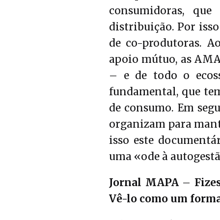
consumidoras, que
distribuição. Por is
de co-produtoras. A
apoio mútuo, as AMAP
– e de todo o eco
fundamental, que tem
de consumo. Em segu
organizam para mante
isso este documentá
uma «ode à autogestã
Jornal MAPA
–
Fize
Vê-lo como um forma