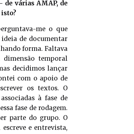
– de várias AMAP, de
 isto?
 perguntava-me o que
a ideia de documentar
nhando forma. Faltava
a dimensão temporal
 mas decidimos lançar
ontei com o apoio de
crever os textos. O
associadas à fase de
essa fase de rodagem.
zer parte do grupo. O
escreve e entrevista,