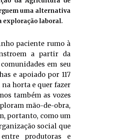
ão da Agricultura de
erguem uma alternativa
 exploração laboral.
inho paciente rumo à
nstroem a partir da
s comunidades em seu
has e apoiado por 117
 na horta e quer fazer
imos também as vozes
exploram mão-de-obra,
em, portanto, como um
rganização social que
 entre produtoras e