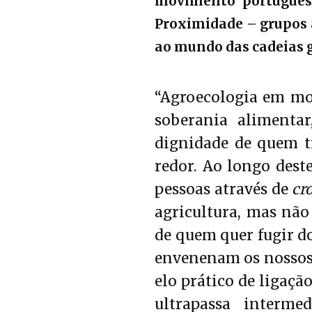
movimento português
Proximidade – grupos 
ao mundo das cadeias g
“Agroecologia em mo
soberania alimenta
dignidade de quem t
redor. Ao longo dest
pessoas através de
cr
agricultura, mas nã
de quem quer fugir d
envenenam os nossos 
elo prático de ligaç
ultrapassa interme