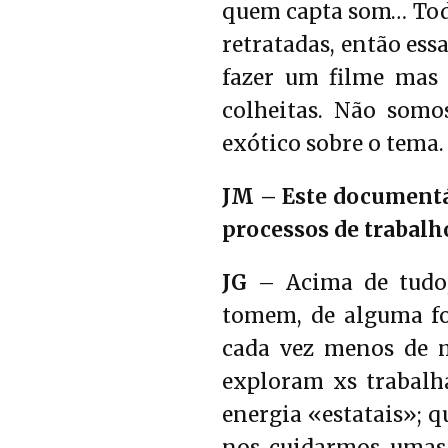
quem capta som… Toda
retratadas, então essa
fazer um filme mas 
colheitas. Não som
exótico sobre o tema.
JM – Este documentár
processos de trabal
JG
– Acima de tudo,
tomem, de alguma fo
cada vez menos de m
exploram xs trabalh
energia «estatais»; q