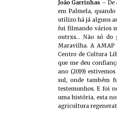
João Garrinhas
– De 
em Palmela, quando
utilizo há já alguns a
fui filmando vários 
outrxs… Não só do 
Maravilha. A AMAP 
Centro de Cultura Li
que me deu confiança
ano (2019) estivemo
sul, onde também fu
testemunhos. E foi n
uma história, esta n
agricultura regenerat