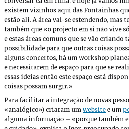
conversar cá em cima, e hoje já vamos li
existem vizinhos aqui das Fontainhas qu
estão ali. A área vai-se estendendo, mas
também que «o projecto em si não vive só 
e estas áreas comuns que se vão criando
possibilidade para que outras coisas pos
alguns concertos, há um workshop planea
e necessitarem de espaço para que se real
essas ideias então este espaço está dispon
coisas possam surgir.»
Para facilitar a integração de novas pess
«analógico») criaram um
website
e um
p
alguma informação – «porque também est
e cuidado», explica o Igor, preocupado c