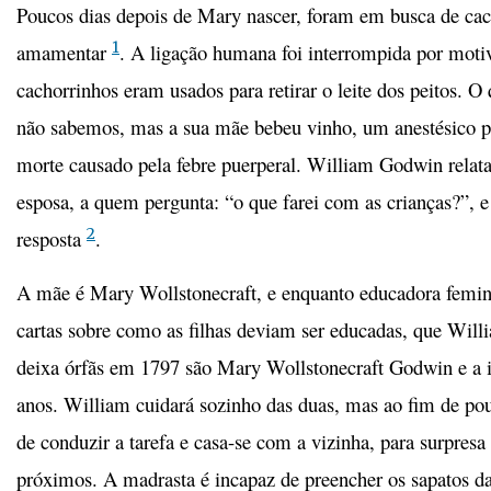
Poucos dias depois de Mary nascer, foram em busca de cac
1
amamentar
. A ligação humana foi interrompida por moti
cachorrinhos eram usados para retirar o leite dos peitos. 
não sabemos, mas a sua mãe bebeu vinho, um anestésico pa
morte causado pela febre puerperal. William Godwin relata
esposa, a quem pergunta: “o que farei com as crianças?”, e
2
resposta
.
A mãe é Mary Wollstonecraft, e enquanto educadora feminis
cartas sobre como as filhas deviam ser educadas, que Will
deixa órfãs em 1797 são Mary Wollstonecraft Godwin e a i
anos. William cuidará sozinho das duas, mas ao fim de pou
de conduzir a tarefa e casa-se com a vizinha, para surpres
próximos. A madrasta é incapaz de preencher os sapatos d