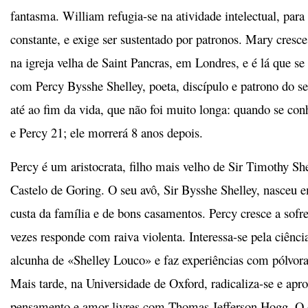
fantasma. William refugia-se na atividade intelectual, para 
constante, e exige ser sustentado por patronos. Mary cresc
na igreja velha de Saint Pancras, em Londres, e é lá que s
com Percy Bysshe Shelley, poeta, discípulo e patrono do s
até ao fim da vida, que não foi muito longa: quando se c
e Percy 21; ele morrerá 8 anos depois.
Percy é um aristocrata, filho mais velho de Sir Timothy She
Castelo de Goring. O seu avô, Sir Bysshe Shelley, nasceu 
custa da família e de bons casamentos. Percy cresce a sofr
vezes responde com raiva violenta. Interessa-se pela ciênci
alcunha de «Shelley Louco» e faz experiências com pólvora,
Mais tarde, na Universidade de Oxford, radicaliza-se e apro
pensamento e amor livres com Thomas Jefferson Hogg. O 