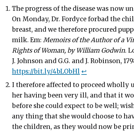
The progress of the disease was now un
On Monday, Dr. Fordyce forbad the chil
breast, and we therefore procured puppi
milk. Em:
Memoirs of the Author of a Vi
Rights of Woman, by William Godwin
. 
J. Johnson and G.G. and J. Robinson, 17
https://bit.ly/4bLObHl
↩
I therefore affected to proceed wholly
her having been very ill, and that it 
before she could expect to be well; wis
any thing that she would choose to ha
the children, as they would now be pr