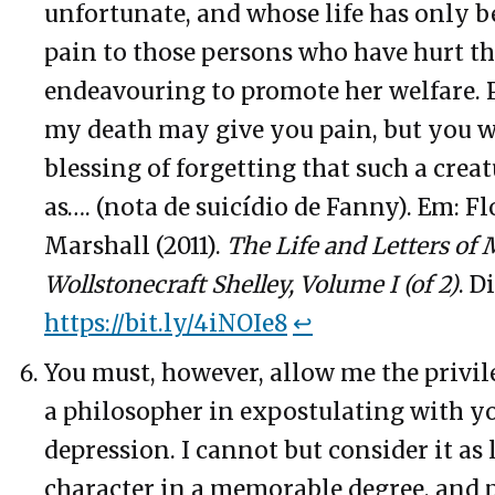
unfortunate, and whose life has only be
pain to those persons who have hurt th
endeavouring to promote her welfare. P
my death may give you pain, but you w
blessing of forgetting that such a creat
as…. (nota de suicídio de Fanny). Em: 
Marshall (2011).
The Life and Letters of
Wollstonecraft Shelley, Volume I (of 2)
. D
https://bit.ly/4iNOIe8
↩
You must, however, allow me the privile
a philosopher in expostulating with yo
depression. I cannot but consider it as
character in a memorable degree, and 