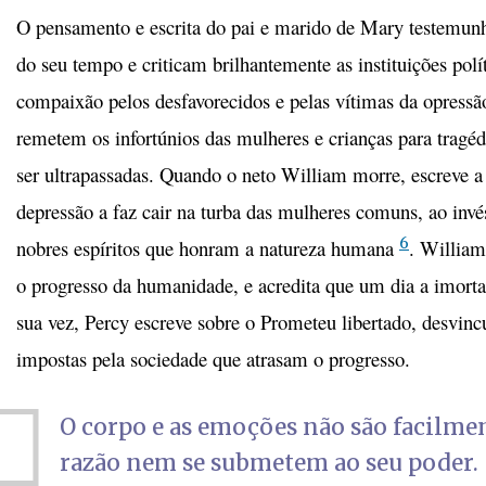
O pensamento e escrita do pai e marido de Mary testemunh
do seu tempo e criticam brilhantemente as instituições pol
compaixão pelos desfavorecidos e pelas vítimas da opressã
remetem os infortúnios das mulheres e crianças para tragé
ser ultrapassadas. Quando o neto William morre, escreve 
depressão a faz cair na turba das mulheres comuns, ao invés
6
nobres espíritos que honram a natureza humana
. William
o progresso da humanidade, e acredita que um dia a imorta
sua vez, Percy escreve sobre o Prometeu libertado, desvin
impostas pela sociedade que atrasam o progresso.
O corpo e as emoções não são facilmen
razão nem se submetem ao seu poder.