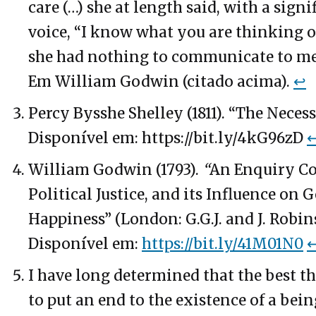
care (…) she at length said, with a signi
voice, “I know what you are thinking of
she had nothing to communicate to me 
Em William Godwin (citado acima).
↩
Percy Bysshe Shelley (1811). “The Necess
Disponível em: https://bit.ly/4kG96zD
William Godwin (1793).
“
An Enquiry C
Political Justice, and its Influence on 
Happiness” (London: G.G.J. and J. Robins
Disponível em:
https://bit.ly/41M01N0
I have long determined that the best th
to put an end to the existence of a bei