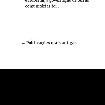
e florestal, a governação de terras
comunitárias foi...
←
Publicações mais antigas