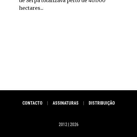
de Serpa totalizava perto de 40.000
hectares...
CONTACTO
ASSINATURAS
DISTRIBUIÇÃO
|
|
2012 | 2026